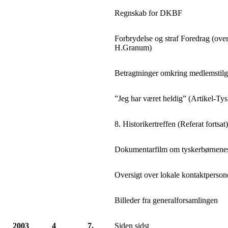
Regnskab for DKBF
Forbrydelse og straf Foredrag (over
H.Granum)
Betragtninger omkring medlemstil
”Jeg har været heldig” (Artikel-Ty
8. Historikertreffen (Referat fortsat
Dokumentarfilm om tyskerbørnenes
Oversigt over lokale kontaktperso
Billeder fra generalforsamlingen
2003
4
7.
Siden sidst