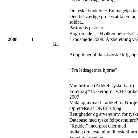
De tyske bunkere + En mageløs kir
Den besværlige proces at få en far, 
soldat...
Pastorens pistoler
Bog-omtale - "Hvilken befrielse" 
2008
1
Landsmøde 2008. Årsberetning v/
12.
Adoptioner af dansk-tyske krigsbør
"Fra ledsagernes hjørne"
Min historie (Artikel-Tyskerbarn)
Foredrag "Tyskerbørn" v/Historikert
2007
Makt og avmakt - artikel fra Norge
Oprettelse af DKBF's blog
Rettigheder og arveret mv. for tys
Database med tyske feltpostnumre
"Rødder" med post eller mail
Indlæg om erstatning til tyskerbørn
Fra et nyt medlem