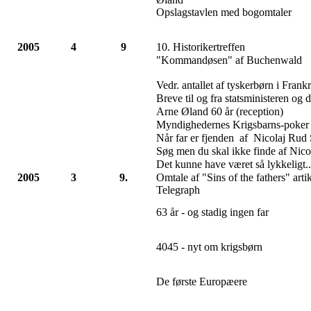
Opslagstavlen med bogomtaler
2005
4
9
10. Historikertreffen
"Kommandøsen" af Buchenwald
Vedr. antallet af tyskerbørn i Frank
Breve til og fra statsministeren og
Arne Øland 60 år (reception)
Myndighedernes Krigsbarns-poker
Når far er fjenden af Nicolaj Rud 
Søg men du skal ikke finde af Nico
Det kunne have været så lykkeligt..
2005
3
9.
Omtale af "Sins of the fathers" arti
Telegraph
63 år - og stadig ingen far
4045 - nyt om krigsbørn
De første Europæere