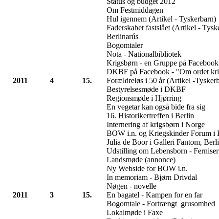
Status og budget 2012
Om Festmiddagen
Hul igennem (Artikel - Tyskerbarn)
Faderskabet fastslået (Artikel - Tysk
Berlinarús
Bogomtaler
Nota - Nationalbibliotek
Krigsbørn - en Gruppe på Facebook
DKBF på Facebook - "Om ordet kri
2011
4
15.
Forældreløs i 50 år (Artikel -Tysker
Bestyrelsesmøde i DKBF
Regionsmøde i Hjørring
En vegetar kan også bide fra sig
16. Historikertreffen i Berlin
Internering af krigsbørn i Norge
BOW i.n. og Kriegskinder Forum i 
Julia de Boor i Galleri Fantom, Berl
Udstilling om Lebensborn - Ferniser
Landsmøde (annonce)
Ny Webside for BOW i.n.
In memoriam - Bjørn Drivdal
Nøgen - novelle
2011
3
15.
En bagatel - Kampen for en far
Bogomtale - Fortrængt grusomhed
Lokalmøde i Faxe