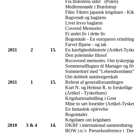
Fra historiens sider (Polen)
Medlemsmøde i Brædstrup
Film: Fiktivt japansk krigsbarn - Ki
Bagvendt og baglæns
Livet leves baglæns
Covered Memories
Et andet liv i dette liv
Bogomtale - En europæers erindring
Farvel Bjarne - og tak
2011
2
15.
En kærlighedshistorie (Artikel-Tysk
Den polemiske filosof
Recovered memories. Om tyskerpiger
Sommerudflugten til Mariager og H
Sommertræf med "Lebensbornbørn"
Om dobbelt statsborgerskab
2011
1
15.
Referat af generalforsamlingen
Kurt N. og Helmut R. to forskellige
(Artikel - Tyskerbarn)
Krigsbarnsudstilling i Gent
Mine to sæt forældre (Artikel-Tyske
En fantastisk oplevelse
Bogomtaler
Krigsbørn om krigsbørn
2010
3 & 4
14.
DKBF i international sammenhæng -
BOW i.n.'s Pressekonference i Der