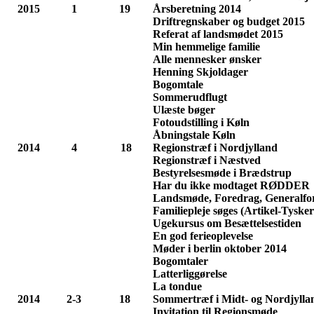
2015
1
19
Årsberetning 2014
Driftregnskaber og budget 2015
Referat af landsmødet 2015
Min hemmelige familie
Alle mennesker ønsker
Henning Skjoldager
Bogomtale
Sommerudflugt
Ulæste bøger
Fotoudstilling i Køln
Åbningstale Køln
2014
4
18
Regionstræf i Nordjylland
Regionstræf i Næstved
Bestyrelsesmøde i Brædstrup
Har du ikke modtaget RØDDER
Landsmøde, Foredrag, Generalfo
Familiepleje søges (Artikel-Tyske
Ugekursus om Besættelsestiden
En god ferieoplevelse
Møder i berlin oktober 2014
Bogomtaler
Latterliggørelse
La tondue
2014
2-3
18
Sommertræf i Midt- og Nordjylla
Invitation til Regionsmøde