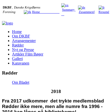
DKBF
,
Danske KrigsBørns
Summary
Forening
Home
Zusammenf
.
Resumé
Home
Om DKBF
Arrangementer
Rødder
Nyt og Presse
Artikler Film Bøger
Galleri
Karavanen
Rødder
Om Bladet
2018
Fra 2017 udkommer det trykte medlemsblad
Rødder ikke mere, men alle numre fra 1996 -
2016 kan lånes på bibliotekerne!