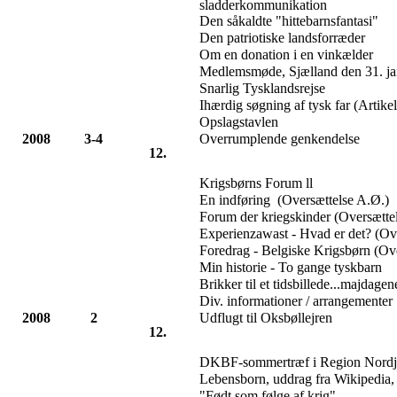
sladderkommunikation
Den såkaldte "hittebarnsfantasi"
Den patriotiske landsforræder
Om en donation i en vinkælder
Medlemsmøde, Sjælland den 31. ja
Snarlig Tysklandsrejse
Ihærdig søgning af tysk far (Artike
Opslagstavlen
2008
3-4
Overrumplende genkendelse
12.
Krigsbørns Forum ll
En indføring (Oversættelse A.Ø.)
Forum der kriegskinder (Oversætte
Experienzawast - Hvad er det? (Ov
Foredrag - Belgiske Krigsbørn (Ov
Min historie - To gange tyskbarn
Brikker til et tidsbillede...majdage
Div. informationer / arrangementer
2008
2
Udflugt til Oksbøllejren
12.
DKBF-sommertræf i Region Nordj
Lebensborn, uddrag fra Wikipedia, 
"Født som følge af krig"...