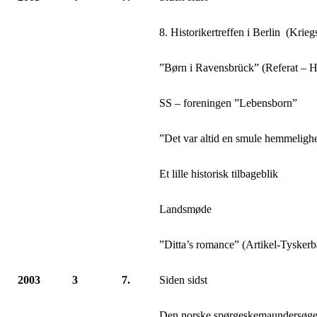
8. Historikertreffen i Berlin (Kri
”Børn i Ravensbrück” (Referat –
SS – foreningen ”Lebensborn”
”Det var altid en smule hemmeligh
Et lille historisk tilbageblik
Landsmøde
”Ditta’s romance” (Artikel-Tyskerb
2003
3
7.
Siden sidst
Den norske spørgeskemaundersøge