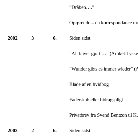
”Dråben….”
Oprørende – en korrespondance m
2002
3
6.
Siden sidst
”Alt bliver gjort …” (Artikel-Tyske
”Wunder gibts es immer wieder” (A
Blade af en hvidbog
Faderskab eller bidragspligt
Privatbrev fra Svend Bentzon til K
2002
2
6.
Siden sidst