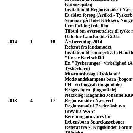
Kursusopslag
Invitation til Regionsmøde i Næs
Et sidste forsøg (Artikel - Tysker
Seminar på Hotel Klekken, Norge
Fem fucking fede film
Tilbud om oversættelser til tysk
Dato for Landsmøde i 2015
2014
1
18
Årsberetning 2014
Referat fra landsmødet
Invitation til sommertræf i Hanst
"Unser Karl schläft"
En "Tyskerunges" virkelighed (Ar
Tyskerbarn)
Museumsbesøg i Tyskland?
Modstandskampens børn (bogomt
PH - en biografi (bogomtale)
Krigets børn (bogomtale)
Nekrolog: Ragnhild Johanne Klü
2013
4
17
Regionsmøde i Næstved
Regionsmøde i Frederikshavn
Brev fra WASt
Beretning om vores far
Lebensborn Sparekassebøger
Referat fra 7. Krigskinder Forum
Tilføjelse