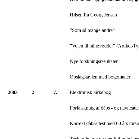
Hilsen fra Georg Jensen
”Som så mange andre”
”Vejen til mine rødder” (Artikel-Ty
Nye forskningsresultater
Opslagstavlen med bogomtaler
2003
2
7.
Elektronisk kirkebog
Forfalskning af dåbs - og navneatte
Korrekt dåbsattest med 60 års forsi
Tyskerpigerne og den forbudte kær