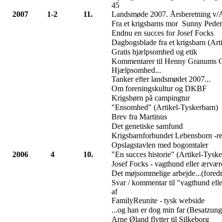
45
2007
1-2
11.
Landsmøde 2007. Årsberetning v/
Fra et krigsbarns mor Sunny Pede
Endnu en succes for Josef Focks
Dagbogsblade fra et krigsbarn (Art
Gratis hjælpsomhed og etik
Kommentarer til Henny Granums G
Hjælpsomhed...
Tanker efter landsmødet 2007...
Om foreningskultur og DKBF
Krigsbørn på campingtur
"Ensomhed" (Artikel-Tyskerbarn)
Brev fra Martinus
Det genetiske samfund
Krigsbarnforbundet Lebensborn -rej
Opslagstavlen med bogomtaler
2006
4
10.
"En succes historie" (Artikel-Tyske
Josef Focks - vagthund eller ærværd
Det møjsommelige arbejde...(fored
Svar / kommentar til "vagthund elle
af
FamilyReunite - tysk webside
...og han er dog min far (Besatzung
Arne Øland flytter til Silkeborg