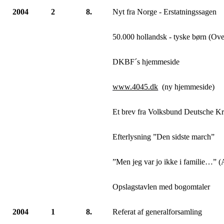
2004
2
8.
Nyt fra Norge - Erstatningssagen
50.000 hollandsk - tyske børn (Ove
DKBF´s hjemmeside
www.4045.dk
(ny hjemmeside)
Et brev fra Volksbund Deutsche Kr
Efterlysning ”Den sidste march”
”Men jeg var jo ikke i familie…” (
Opslagstavlen med bogomtaler
2004
1
8.
Referat af generalforsamling