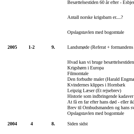
Besættelsestiden 60 år efter - Esbj
Antall norske krigsbarn er....?
Opslagstavlen med bogomtale
2005
1-2
9.
Landsmøde (Referat + formandens 
Hvad kan vi bruge besættelsestiden 
Krigsbørn i Europa
Filmomtale
Den forbudte maler (Harald Engm
Kvindernes klippes i Hornbæk
Leipzig Læser (Et rejsebrev)
Historie som indbringende kadaver
At få en far efter hans død - eller i
Brev til Ombudsmanden og hans s
Opslagstavlen med bogomtale
2004
4
8.
Siden sidst