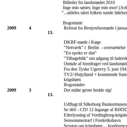
Billeder fra landsmødet 2010
Inge min søster, Inge min mor! (Art
"...aldeles såret folkets sunde følelse
Bogomtale
2009
4
Referat fra Bestyrelsesmøde i janu
13.
DKBF-møde i Køge
"Netværk" i Berlin - oversættel
"En epoke er slut"
"Tilbageblik" om adgang til faders
Omtale af foredraget ved landsmø
Fra den Tyske Ugerevy 5. juni 194
TV2/ Østjylland + kommende fran
krigsbørn
Bogomtaler
2009
3
Det måtte gerne hedde sig!
13.
Udflugt til Silkeborg Bunkermuse
Se dét! - CD! 12 årgange af RØ
Efterlysning af Vordingborg-krigsb
Sensommertræf i Frederikshavn
Session om krigsbørn..., konferen