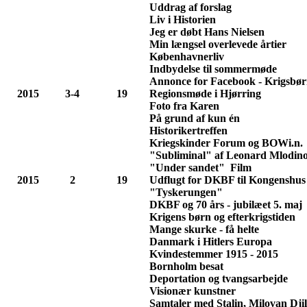
Uddrag af forslag
Liv i Historien
Jeg er døbt Hans Nielsen
Min længsel overlevede årtier
Københavnerliv
Indbydelse til sommermøde
Annonce for Facebook - Krigsbø
2015
3-4
19
Regionsmøde i Hjørring
Foto fra Karen
På grund af kun én
Historikertreffen
Kriegskinder Forum og BOWi.n.
"Subliminal" af Leonard Mlodino
"Under sandet" Film
2015
2
19
Udflugt for DKBF til Kongenshu
"Tyskerungen"
DKBF og 70 års - jubilæet 5. maj
Krigens børn og efterkrigstiden
Mange skurke - få helte
Danmark i Hitlers Europa
Kvindestemmer 1915 - 2015
Bornholm besat
Deportation og tvangsarbejde
Visionær kunstner
Samtaler med Stalin, Milovan Dji