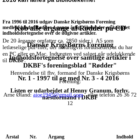
Fra 1996 til 2016 udgav Danske Krigsbørns Forening
Køb alle årgange af Rødder på CD
medlemsbladet Rødder 4 gange årligt. Herunder en komplet
indholdsfortegnelse over de udgivne artikler.
De 20 årgange omfatter ca. 2850 sider i A5 som
Danske KrigsBørns Forening
letlæselige pdf-filer, der naturligvis forudsætter, at du har
en PC eller en Mac. Indtægten ved salget går udelukkende
Indholdsfortegnelse over samtlige artikler i
til
DKBF
.
DKBF's foreningsblad "Rødder"
Henvendelse til fhv. formand for Danske Krigsbørns
Nr. 1 - 1997 til og med Nr. 3 - 4
2016
Forening:
Listen er udarbejdet af Henny Granum, forhv.
Arne Øland:
aioe1945@gmail.com
eller telefon 26 36 72
næstformand i DKBF
12
Årstal
Nr.
Årgang
Indhold