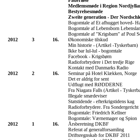
Faderløse
Medlemsmøde i Region Nordjylla
Bestyrelsesmøde
Zweite generation - Der Nordschl
Bogomtale af Et afhugget hoved- Ha
Bogomtale af Lebensborn Lebenslan
Bogomtale af "Krigsbarn" af Poul S
2012
3
16.
Økonomiske tilskud
Min historie - (Artikel -Tyskerbarn)
Ikke bar lul-lul - bogomtale
Facebook - Krigsbørn
Radioforbrydere i Det tredje Rige
Kontakt med Danmarks Radio
2012
2
16.
Seminar på Hotel Klækken, Norge
Det er aldrig for sent
Udflugt med RØDDERNE
Fra Niagara Falls (Artikel - Tyskerb
Illegale smædeviser
Statstidende - efterkrigstidens kag
Radioforbrydere. Fra Sondergericht
Bogomtale: Friedrich Kellner
Bogomtale: Værnemager og Spion
2012
1
16.
Årsberetning DKBF
Referat af generalforsamling
Driftsregnskab for DKBF 2011