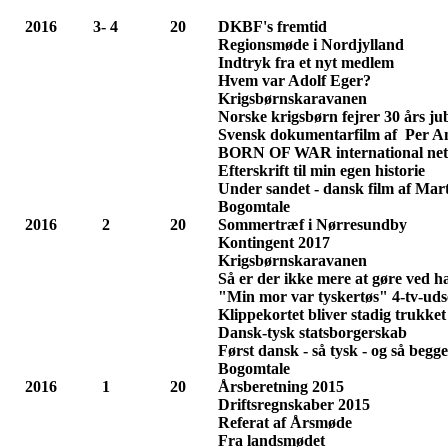
2016
3- 4
20
DKBF's fremtid
Regionsmøde i Nordjylland
Indtryk fra et nyt medlem
Hvem var Adolf Eger?
Krigsbørnskaravanen
Norske krigsbørn fejrer 30 års j
Svensk dokumentarfilm af Per A
BORN OF WAR international ne
Efterskrift til min egen historie
Under sandet - dansk film af Mart
Bogomtale
2016
2
20
Sommertræf i Nørresundby
Kontingent 2017
Krigsbørnskaravanen
Så er der ikke mere at gøre ved 
"Min mor var tyskertøs" 4-tv-ud
Klippekortet bliver stadig trukket
Dansk-tysk statsborgerskab
Først dansk - så tysk - og så begge
Bogomtale
2016
1
20
Årsberetning 2015
Driftsregnskaber 2015
Referat af Årsmøde
Fra landsmødet