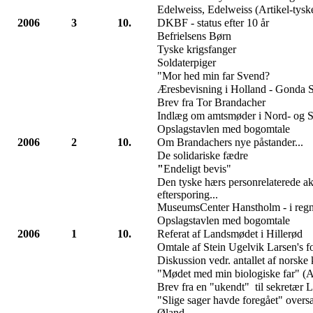
Edelweiss, Edelweiss (Artikel-tysk
2006
3
10.
DKBF - status efter 10 år
Befrielsens Børn
Tyske krigsfanger
Soldaterpiger
"Mor hed min far Svend?
Æresbevisning i Holland - Gonda S
Brev fra Tor Brandacher
Indlæg om amtsmøder i Nord- og S
Opslagstavlen med bogomtale
2006
2
10.
Om Brandachers nye påstander...
De solidariske fædre
"
Endeligt bevis"
Den tyske hærs personrelaterede ak
eftersporing...
MuseumsCenter Hanstholm - i regn
Opslagstavlen med bogomtale
2006
1
10.
Referat af Landsmødet i Hillerød
Omtale af Stein Ugelvik Larsen's f
Diskussion vedr. antallet af norske
"Mødet med min biologiske far" (A
Brev fra en "ukendt" til sekretær L
"Slige sager havde foregået" overs
Øland