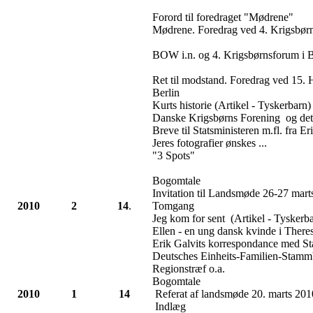
Forord til foredraget "Mødrene"
Mødrene. Foredrag ved 4. Krigsbørn
BOW i.n. og 4. Krigsbørnsforum i B
Ret til modstand. Foredrag ved 15. Hi
Berlin
Kurts historie (Artikel - Tyskerbarn)
Danske Krigsbørns Forening og det
Breve til Statsministeren m.fl. fra Er
Jeres fotografier ønskes ...
"3 Spots"
Bogomtale
Invitation til Landsmøde 26-27 mart
2010
2
14
.
Tomgang
Jeg kom for sent (Artikel - Tyskerb
Ellen - en ung dansk kvinde i Theres
Erik Galvits korrespondance med St
Deutsches Einheits-Familien-Stam
Regionstræf o.a.
Bogomtale
2010
1
14
Referat af landsmøde 20. marts 201
Indlæg