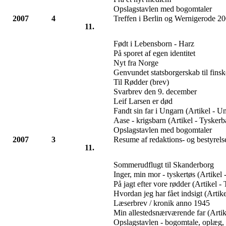
Opslagstavlen med bogomtaler
2007
4
Treffen i Berlin og Wernigerode 2
11.
Født i Lebensborn - Harz
På sporet af egen identitet
Nyt fra Norge
Genvundet statsborgerskab til fins
Til Rødder (brev)
Svarbrev den 9. december
Leif Larsen er død
Fandt sin far i Ungarn (Artikel - U
Aase - krigsbarn (Artikel - Tyskerb
Opslagstavlen med bogomtaler
2007
3
Resume af redaktions- og bestyrel
11.
Sommerudflugt til Skanderborg
Inger, min mor - tyskertøs (Artikel
På jagt efter vore rødder (Artikel -
Hvordan jeg har fået indsigt (Artik
Læserbrev / kronik anno 1945
Min allestedsnærværende far (Artik
Opslagstavlen - bogomtale, oplæg, 