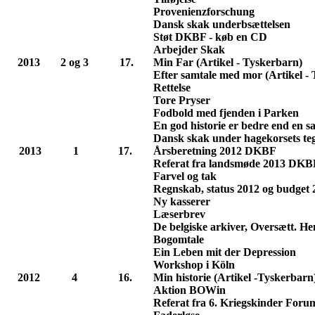
Provenienzforschung
Dansk skak underbsættelsen
Støt DKBF - køb en CD
Arbejder Skak
2013
2 og 3
17.
Min Far (Artikel - Tyskerbarn)
Efter samtale med mor (Artikel -
Rettelse
Tore Pryser
Fodbold med fjenden i Parken
En god historie er bedre end en sa
Dansk skak under hagekorsets te
2013
1
17.
Årsberetning 2012 DKBF
Referat fra landsmøde 2013 DKB
Farvel og tak
Regnskab, status 2012 og budget 
Ny kasserer
Læserbrev
De belgiske arkiver, Oversætt. 
Bogomtale
Ein Leben mit der Depression
Workshop i Köln
2012
4
16.
Min historie (Artikel -Tyskerbarn
Aktion BOWin
Referat fra 6. Kriegskinder Forum