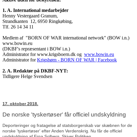
1. A. International medarbejder
Henny Vestergaard Granum,
Strandkanten 12, 6950 Ringkøbing,
Tlf. 26 14 34 11
Medlem af "BORN OF WAR international network" (BOW i.n.)
www.bowin.eu
(DKBF's repræsentant i BOW i.n.)
Administrator for www.krigsboern.dk og
www.bowin.eu
Administrator for
Krigsbørn - BORN OF WAR | Facebook
2. A. Redaktør på DKBF-NYT:
Tidligere Helge Svendsen
17. oktober 2018.
De norske 'tyskertøser' får officiel undskyldning
Deporteringer og fratagelse af statsborgerskab var skæbnen for de
norske 'tyskertøser' efter Anden Verdenskrig. Nu får de officiel
undskyldning af Erna Solberg. Skiver Politiken