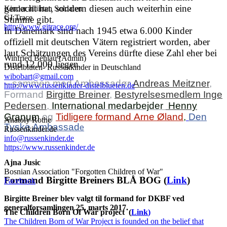
gemacht hat, sondern diesen auch weiterhin eine
Kinder alliirten Soldaten
GI Trace
Stimme gibt.
http://www.gitrace.org/
In Dänemark sind nach 1945 etwa 6.000 Kinder
offiziell mit deutschen Vätern registriert worden, aber
laut Schätzungen des Vereins dürfte diese Zahl eher bei
Winfried Behlau (Admin)
rund 12.000 liegen.
Distelblüten- Russenkinder in Deutschland
wibobart@gmail.com
– sammen med Ambassadør
Andreas Meitzner
,
http://www.russenkinder-distelblueten.de
Formand
Birgitte Breiner
,
Bestyrelsesmedlem Inge
Pedersen
,
International medarbejder
Henny
Granum
og
Tidligere formand
Arne Øland
,
Den
Anatoly Rothe
Tyske Ambassad
e
Russenkinder.de
info@russenkinder.de
https://www.russenkinder.de
Ajna Jusic
Bosnian Association "Forgotten Children of War"
Formand Birgitte Breiners BLÅ BOG (
Link
)
Facebook
Birgitte Breiner blev valgt til formand for DKBF ved
generalforsamlingen 25. marts 2017.
The Children Born Of War project (
Link
)
The Children Born of War Project is founded on the belief that