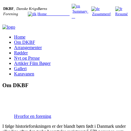
DKBF
,
Danske KrigsBørns
Summary
Forening
Home
Zusammenf
.
Resumé
Home
Om DKBF
Arrangementer
Rødder
Nyt og Presse
Artikler Film Bøger
Galleri
Karavanen
Om DKBF
Hvorfor en forening
I følge historieforskningen er der blandt børn født i Danmark under