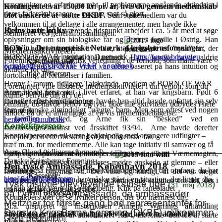
synspunkter og erfaringer mht. til problemerne angående aktindsigt i
Kontingentet var 150,00 kr. pr. år, hvis du gennem medlemskab
deres faderskabssager – og som sagt så gjort.
blot ønsker
de at støtte DKBF.
Som støttemedlem var du
velkommen til at deltage i alle arrangementer, men havde ikke
Relevante link
s
Bjarne havde på daværende tidspunkt arbejdet i ca. 5 år med at søge
stemmeret ved generalforsamlingen.
oplysninger om sin biologiske far og dennes familie i Østrig. Han
BOWin - Det europæiske Netværk af krigsbørnsforeninger
:
havde i hele sit bevidste liv vidst, at han havde en ”tysk” far, der
Medlemsaktiviteter:
BORN OF WAR international network -
http://www.bowin.eu
under krigen var soldat i Danmark. Hans familie havde aldrig
Foreningen tilbød praktisk vejledning i de forhold, som måtte være
Næstformand
:
Krigsbørn - BORN OF WAR | Facebook
omtalte dette, så denne viden var alene baseret på hans intuition og
aktuelle for dig.
Inge Pedersen
fortolkning af fortalelser i familien.
Henny Granum, tidligere
Talskvinde, medlem af BORN OF WAR
Foreningen ville tilstræbe medlemsaktiviteter i din region, som du
Arne havde først sent i livet erfaret, at han var krigsbarn. Født 6
international network
kunne benytte dig af i det
måneder efter kapitulationen havde han altid havde opfattet sig selv
Danske krigsbørns Forening
omfang, du havde behov og lyst. Ikke alle aktiviteter udbydes i hele
som et ganske almindeligt ”uægte” barn. Men som oftest ved nogen
Danmark
landet, da de er afhængige af en vis medlemsdeltagelse.
i familien besked, og Arne fik sin ”besked” ved en
henny@granum.dk
K
ontaktperson
:
familiesammenkomst ved årsskiftet 93/94. Arne havde derefter
Kontaktpersonen vil være behjælpelig med arrangere udflugter –
arbejdet med efterforskning af sin slovenske far.
træf m.m. for medlemmerne. Alle kan tage initiativ til samvær og få
Arne Øland (tidligere formand)
hjælp og inspiration af kontaktpersonen
Fælles for dem var altså, at deres fædre havde tilhørt Værnemagten,
.
Danske Krigsbørns Forening
og for dem begge gjaldt, at deres mødre ønskede at glemme – eller
Den tyske Ambassade, København 2018
Danmark
Du kan også ringe og tale med kontaktpersonen i det omfang, du har
fortrænge – om man vil. Det viste sig hurtigt, at det var meget
Kasserer:
aioe1945@gmail.com
brug for det. Personen har måske stået i en situation, der ligner din,
udbytterigt for Bjarne og Arne at kunne tale sammen om dét, der i
Tysk historie blev levende i sidste uge (
)
31. maj 2018
og kan derfor være dig behjælpelig. Klik på fanebladet
mange år havde været et tabu.
på Den Tyske Ambassade, da ambassadør
Willi Bjerregaard
Kontakpersoner og se hvilken person, der bor nærmest dig.
Meitzner for første gang bød repræsentanter for
Bl.a. inspireret af historikeren Annette Warrings afhandling
Danske KrigsBørns Forening (DKBF) velkommen
Såvidt det er praktisk muligt, blev der hvert år afholdt et
”Tyskerpiger”, der var udkommet i 1994, fik Arne den idé at starte
Gisela Heideinreich
til en samtale.