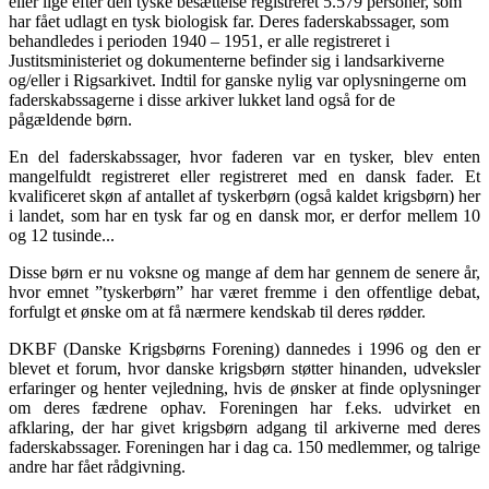
eller lige efter den tyske besættelse registreret 5.579 personer, som
har fået udlagt en tysk biologisk far. Deres faderskabssager, som
behandledes i perioden 1940 – 1951, er alle registreret i
Justitsministeriet og dokumenterne befinder sig i landsarkiverne
og/eller i Rigsarkiv
et. Indtil for ganske nylig var oplysningerne om
faderskabssagerne i disse arkiver lukket land også for de
pågældende børn.
En del faderskabssager, hvor faderen var en tysker, blev enten
mangelfuldt registreret eller registreret med en dansk fader. Et
kvalificeret skøn af antallet af tyskerbørn (også kaldet krigsbørn) her
i landet, som har en tysk far og en dansk mor, er derfor mellem 10
og 12 tusinde...
Disse børn er nu voksne og mange af dem har gennem de senere år,
hvor emnet ”tyskerbørn” har været fremme i den offentlige debat,
forfulgt et ønske om at få nærmere kendskab til deres rødder.
DKBF (Danske Krigsbørns Forening) dannedes i 1996 og den er
blevet et forum, hvor danske krigsbørn støtter hinanden, udveksler
erfaringer og henter vejledning, hvis de ønsker at finde oplysninger
om deres fædrene ophav. Foreningen har f.eks. udvirket en
afklaring, der har givet krigsbørn adgang til arkiverne med deres
faderskabssager. Foreningen har i dag ca. 150 medlemmer, og talrige
andre har fået rådgivning.